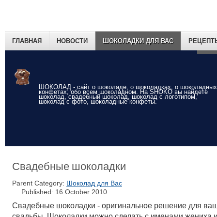
ГЛАВНАЯ
НОВОСТИ
ШОКОЛАДКИ ДЛЯ ВАС
РЕЦЕПТ
СВА
ШОКОЛАД - сайт о шоколаде, о шоколадках, о шоколадных
конфетах, обо всем шоколадном. На SHOKO вы найдете
шоколад, свадебный шоколад, шоколад с логотипом,
шоколад с фото, шоколадные конфеты.
Свадебные шоколадки
Parent Category:
Шоколад для Вас
Published: 16 October 2010
Свадебные шоколадки - оригинальное решение для ва
свадьбы. Шоколадки можно сделать с именами жениха 