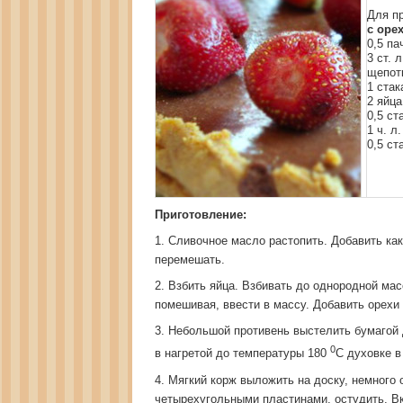
Для п
с оре
0,5 па
3 ст. л
щепот
1 стак
2 яйца
0,5 ст
1 ч. л
0,5 ст
Приготовление:
1. Сливочное масло растопить. Добавить ка
перемешать.
2. Взбить яйца. Взбивать до однородной мас
помешивая, ввести в массу. Добавить орехи
3. Небольшой противень выстелить бумагой 
0
в нагретой до температуры 180
С духовке в
4. Мягкий корж выложить на доску, немного
четырехугольными пластинами, остудить. Вк