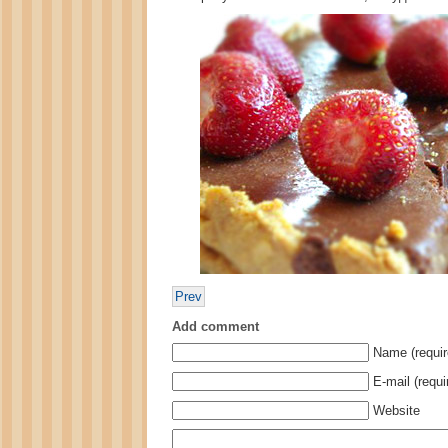
Prev
Add comment
Name (requir
E-mail (requi
Website