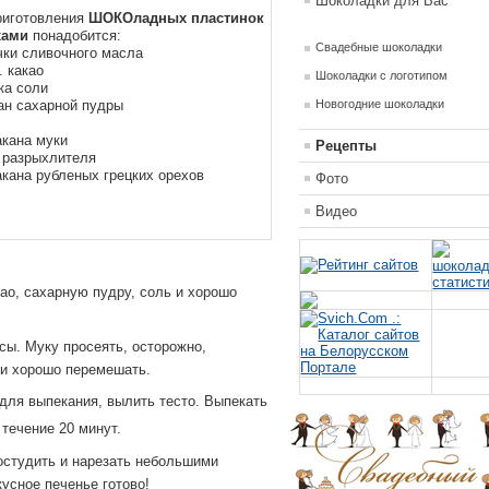
Шоколадки для Вас
риготовления
ШОКОладных пластинок
хами
понадобится:
Свадебные шоколадки
чки сливочного масла
. какао
Шоколадки с логотипом
ка соли
ан сахарной пудры
Новогодние шоколадки
акана муки
Рецепты
. разрыхлителя
акана рубленых грецких орехов
Фото
Видео
као, сахарную пудру, соль и хорошо
сы. Муку просеять, осторожно,
 и хорошо перемешать.
для выпекания, вылить тесто. Выпекать
 течение 20 минут.
 остудить и нарезать небольшими
усное печенье готово!