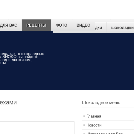
ДЛЯ ВАС
РЕЦЕПТЫ
ФОТО
ВИДЕО
СВАДЕБНЫЕ ШОКОЛАДКИ
ШОКОЛАДКИ
коладках, о шоколадных
На SHOKO вы найдете
лад с логотипом,
еты.
рехами
Шоколадное меню
Главная
Новости