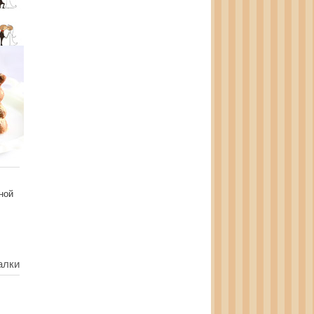
ной
алки